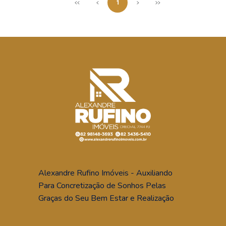
<<
<
1
>
>>
Alexandre Rufino Imóveis - Auxiliando
Para Concretização de Sonhos Pelas
Graças do Seu Bem Estar e Realização