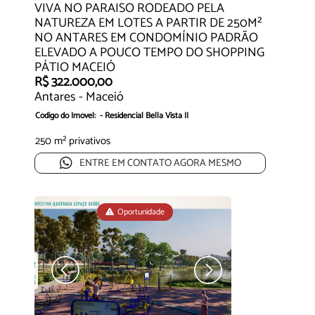
VIVA NO PARAISO RODEADO PELA
NATUREZA EM LOTES A PARTIR DE 250M²
NO ANTARES EM CONDOMÍNIO PADRÃO
ELEVADO A POUCO TEMPO DO SHOPPING
PÁTIO MACEIÓ
R$ 322.000,00
Antares - Maceió
Código do Imóvel: - Residencial Bella Vista II
More em um paraíso em meio à natureza, co...
250 m² privativos
ENTRE EM CONTATO AGORA MESMO
Oportunidade