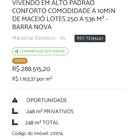
VIVENDO EM ALTO PADRÃO
CONFORTO COMODIDADE A 10MIN
DE MACEIÓ LOTES 250 A 536 M² -
BARRA NOVA
Marechal Deodoro - AL
REF: TE193247
COMPARTILHE ESTE IMÓVEL
Venda
R$ 288.515,20
R$ 1.163,37 por m²
OPORTUNIDADE
248 m² PRIVATIVOS
248 m² TOTAL
Código do Imóvel: 22974;